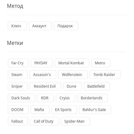
Метод
Ключ
Аккаунт
Подарок
Метки
Far Cry
PAYDAY
Mortal Kombat
Metro
Steam
Assassin's
Wolfenstein
Tomb Raider
Sniper
Resident Evil
Dune
Battlefield
Dark Souls
RDR
Crysis
Borderlands
DOOM
Mafia
EA Sports
Baldur's Gate
Fallout
Call of Duty
Spider-Man