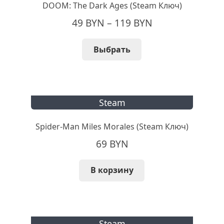
DOOM: The Dark Ages (Steam Ключ)
Диапазон
49
BYN
–
119
BYN
цен:
Этот
Выбрать
49 BYN
товар
–
имеет
несколько
119 BYN
вариаций.
Steam
Опции
можно
Spider-Man Miles Morales (Steam Ключ)
выбрать
69
BYN
на
странице
товара.
В корзину
Steam