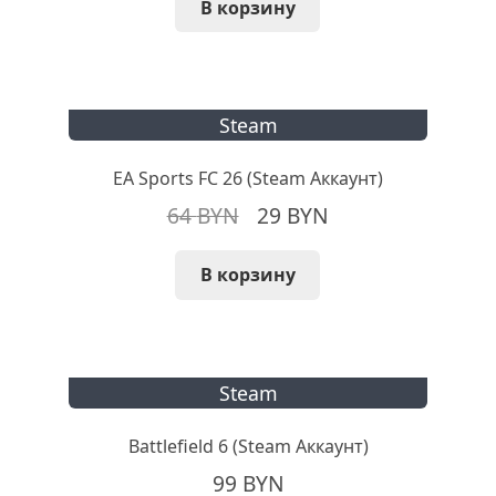
В корзину
Steam
EA Sports FC 26 (Steam Аккаунт)
Первоначальная
Текущая
64
BYN
29
BYN
цена
цена:
В корзину
составляла
29 BYN.
64 BYN.
Steam
Battlefield 6 (Steam Аккаунт)
99
BYN