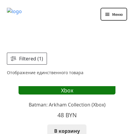
Перейти
Перейти
Меню
к
к
навигации
содержимому
Каталог
Блог
Filtered (1)
Мой аккаунт
Отображение единственного товара
Xbox
Batman: Arkham Collection (Xbox)
48
BYN
В корзину