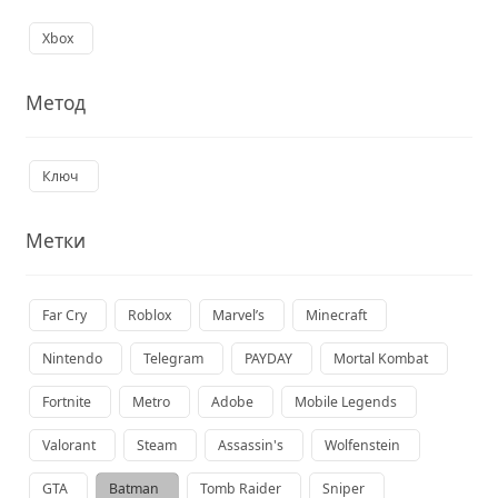
Xbox
Метод
Ключ
Метки
Far Cry
Roblox
Marvel’s
Minecraft
Nintendo
Telegram
PAYDAY
Mortal Kombat
Fortnite
Metro
Adobe
Mobile Legends
Valorant
Steam
Assassin's
Wolfenstein
GTA
Batman
Tomb Raider
Sniper