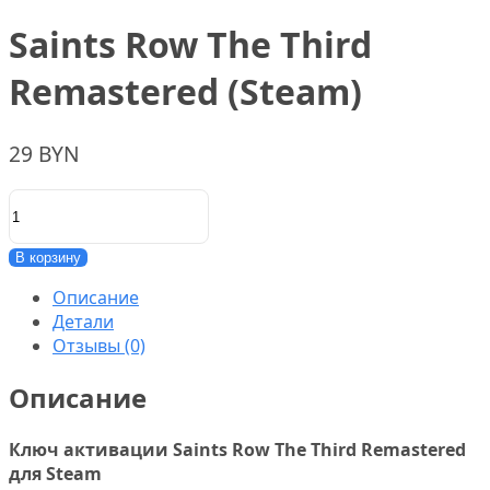
Saints Row The Third
Remastered (Steam)
29
BYN
Количество
товара
Saints
В корзину
Row
The
Описание
Third
Детали
Remastered
Отзывы (0)
(Steam)
Описание
Ключ активации Saints Row The Third Remastered
для Steam