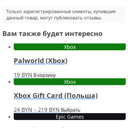
Только зарегистрированные клиенты, купившие
данный товар, могут публиковать отзывы.
Вам также будет интересно
Xbox
Palworld (Xbox)
19
BYN
В корзину
Xbox
Xbox Gift Card (Польша)
Диапазон
Этот
24
BYN
–
219
BYN
Выбрать
товар
Epic Games
цен:
имеет
24 BYN
несколько