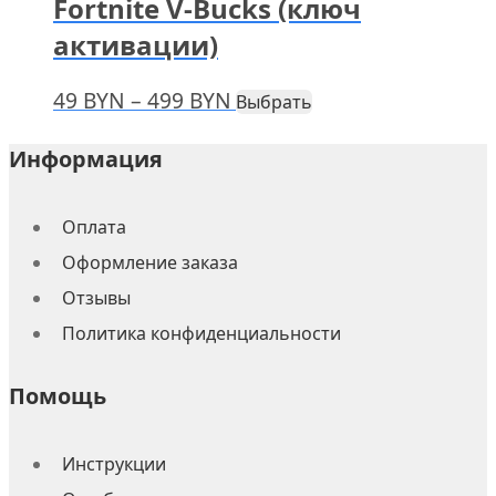
Fortnite V-Bucks (ключ
–
вариаций.
активации)
219 BYN
Опции
можно
выбрать
Диапазон
Этот
49
BYN
–
499
BYN
Выбрать
на
товар
цен:
странице
имеет
49 BYN
Информация
товара.
несколько
–
вариаций.
499 BYN
Опции
Оплата
можно
Оформление заказа
выбрать
на
Отзывы
странице
Политика конфиденциальности
товара.
Помощь
Инструкции