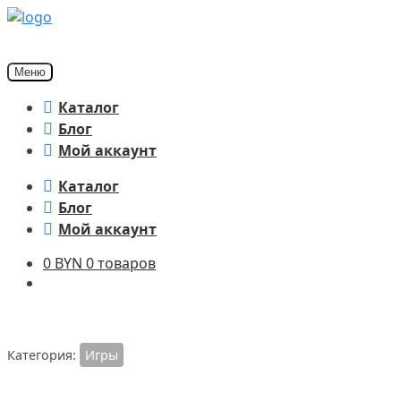
Перейти
Перейти
к
к
навигации
содержимому
Меню
Каталог
Блог
Мой аккаунт
Каталог
Блог
Мой аккаунт
0
BYN
0 товаров
Категория:
Игры