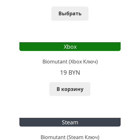
цен:
Этот
Выбрать
6 BYN
товар
–
имеет
несколько
199 BYN
вариаций.
Xbox
Опции
можно
Biomutant (Xbox Ключ)
выбрать
19
BYN
на
странице
товара.
В корзину
Steam
Biomutant (Steam Ключ)