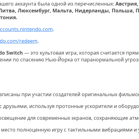
ашего аккаунта была одной из перечисленных:
Австрия,
 Литва, Люксембург, Мальта, Нидерланды, Польша, 
тония.
ccounts.nintendo.com
.
ndo.com/redeem
.
do Switch
— это культовая игра, которая считается пр
ении по спасению Нью-Йорка от паранормальной угроз
написаны при участии создателей оригинальных фильмов
и с друзьями, используя протонные ускорители и оборуд
 освещение для современных экранов, сохраняющие атм
ое место полноценную игру с тактильными вибрациями и