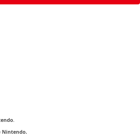
tendo
.
е
Nintendo.