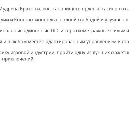
Мудреца Братства, восстановищего орден ассасинов в 
алии и Константинополь с полной свободой и улучшенн
гинальные одиночные DLC и короткометражные фильмы
я и в любом месте с адаптированным управлением и ст
ссику игровой индустрии, пройти одну из лучших сюжетн
н-приключений.